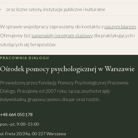
oraz liczne szkoły, instytucje publiczne i kulturalne
W sprawie współpracy zapraszamy do kontaktu z
naszym biurem
.
Oferujemy też
superwizję i program stażowy
dla praktykujących i
szkolących się terapeutów.
PRACOWNIA DIALOGU
Ośrodek pomocy psychologicznej w Warszawie
Prowadzony przez Fundację Pomocy Psychologicznej Pracownia
Dialogu. Pracujemy od 2007 roku, łącząc psychoterapię
indywidualną, grupową i pomoc dla par oraz rodzin.
+48 664 050 178
pon.–pt. 9:00–15:00
ul. Freta 20/24a, 00-227 Warszawa