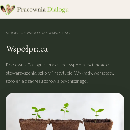
STRONA GŁÓWNA
›
O NAS
›
WSPÓŁPRACA
Współpraca
Pracownia Dialogu zaprasza do współpracy fundacje,
stowarzyszenia, szkoły i instytucje. Wykłady, warsztaty,
szkolenia z zakresu zdrowia psychicznego.