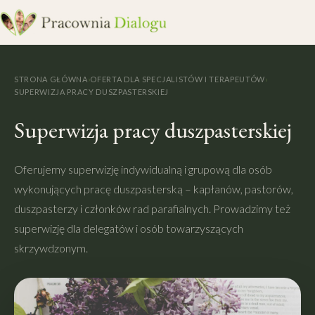
STRONA GŁÓWNA
›
OFERTA DLA SPECJALISTÓW I TERAPEUTÓW
›
SUPERWIZJA PRACY DUSZPASTERSKIEJ
Superwizja pracy duszpasterskiej
Oferujemy superwizję indywidualną i grupową dla osób
wykonujących pracę duszpasterską – kapłanów, pastorów,
duszpasterzy i członków rad parafialnych. Prowadzimy też
superwizję dla delegatów i osób towarzyszących
skrzywdzonym.